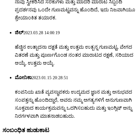
ನಾವು ಸ್ವೀಕರಿಸಿದ ಸರಕುಗಳು ಮತ್ತು ಮಾದರಿ ಮಾರಾಟ ಸಿಬ್ಬಂದಿ
ಪ್ರದರ್ಶನವು ಒಂದೇ ಗುಣಮಟ್ಟವನ್ನು ಹೊಂದಿದೆ, ಇದು ನಿಜವಾಗಿಯೂ
ಶ್ರೇಯಾಂಕಿತ ತಯಾರಕ.
ಜಿಲ್
2023.03.28 14:00:19
ಹೆಚ್ಚಿನ ಉತ್ಪಾದನಾ ದಕ್ಷತೆ ಮತ್ತು ಉತ್ತಮ ಉತ್ಪನ್ನ ಗುಣಮಟ್ಟ, ವೇಗದ
ವಿತರಣೆ ಮತ್ತು ಪೂರ್ಣಗೊಂಡ ನಂತರ ಮಾರಾಟದ ರಕ್ಷಣೆ, ಸರಿಯಾದ
ಆಯ್ಕೆ, ಉತ್ತಮ ಆಯ್ಕೆ.
ಮೋನಿಕಾ
2023.01.15 20:28:51
ಕಂಪನಿಯ ಖಾತೆ ವ್ಯವಸ್ಥಾಪಕರು ಉದ್ಯಮದ ಜ್ಞಾನ ಮತ್ತು ಅನುಭವದ
ಸಂಪತ್ತನ್ನು ಹೊಂದಿದ್ದಾರೆ, ಅವರು ನಮ್ಮ ಅಗತ್ಯಗಳಿಗೆ ಅನುಗುಣವಾಗಿ
ಸೂಕ್ತವಾದ ಕಾರ್ಯಕ್ರಮವನ್ನು ಒದಗಿಸಬಹುದು ಮತ್ತು ಇಂಗ್ಲಿಷ್ ಅನ್ನು
ನಿರರ್ಗಳವಾಗಿ ಮಾತನಾಡಬಹುದು.
ಸಂಬಂಧಿತ ಹುಡುಕಾಟ