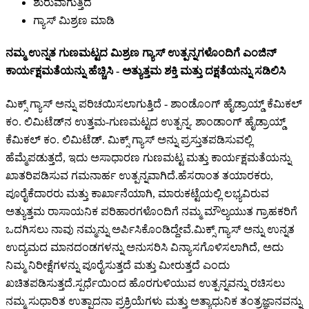
ಶುರುವಾಗುತ್ತಿದೆ
ಗ್ಯಾಸ್ ಮಿಶ್ರಣ ಮಾಡಿ
ನಮ್ಮ ಉನ್ನತ ಗುಣಮಟ್ಟದ ಮಿಶ್ರಣ ಗ್ಯಾಸ್ ಉತ್ಪನ್ನಗಳೊಂದಿಗೆ ಎಂಜಿನ್
ಕಾರ್ಯಕ್ಷಮತೆಯನ್ನು ಹೆಚ್ಚಿಸಿ - ಅತ್ಯುತ್ತಮ ಶಕ್ತಿ ಮತ್ತು ದಕ್ಷತೆಯನ್ನು ಸಡಿಲಿಸಿ
ಮಿಕ್ಸ್ ಗ್ಯಾಸ್ ಅನ್ನು ಪರಿಚಯಿಸಲಾಗುತ್ತಿದೆ - ಶಾಂಡೊಂಗ್ ಹೈಡ್ರಾಯ್ಡ್ ಕೆಮಿಕಲ್
ಕಂ. ಲಿಮಿಟೆಡ್‌ನ ಉತ್ತಮ-ಗುಣಮಟ್ಟದ ಉತ್ಪನ್ನ. ಶಾಂಡಾಂಗ್ ಹೈಡ್ರಾಯ್ಡ್
ಕೆಮಿಕಲ್ ಕಂ. ಲಿಮಿಟೆಡ್. ಮಿಕ್ಸ್ ಗ್ಯಾಸ್ ಅನ್ನು ಪ್ರಸ್ತುತಪಡಿಸುವಲ್ಲಿ
ಹೆಮ್ಮೆಪಡುತ್ತದೆ, ಇದು ಅಸಾಧಾರಣ ಗುಣಮಟ್ಟ ಮತ್ತು ಕಾರ್ಯಕ್ಷಮತೆಯನ್ನು
ಖಾತರಿಪಡಿಸುವ ಗಮನಾರ್ಹ ಉತ್ಪನ್ನವಾಗಿದೆ.ಹೆಸರಾಂತ ತಯಾರಕರು,
ಪೂರೈಕೆದಾರರು ಮತ್ತು ಕಾರ್ಖಾನೆಯಾಗಿ, ಮಾರುಕಟ್ಟೆಯಲ್ಲಿ ಲಭ್ಯವಿರುವ
ಅತ್ಯುತ್ತಮ ರಾಸಾಯನಿಕ ಪರಿಹಾರಗಳೊಂದಿಗೆ ನಮ್ಮ ಮೌಲ್ಯಯುತ ಗ್ರಾಹಕರಿಗೆ
ಒದಗಿಸಲು ನಾವು ನಮ್ಮನ್ನು ಅರ್ಪಿಸಿಕೊಂಡಿದ್ದೇವೆ.ಮಿಕ್ಸ್ ಗ್ಯಾಸ್ ಅನ್ನು ಉನ್ನತ
ಉದ್ಯಮದ ಮಾನದಂಡಗಳನ್ನು ಅನುಸರಿಸಿ ವಿನ್ಯಾಸಗೊಳಿಸಲಾಗಿದೆ, ಅದು
ನಿಮ್ಮ ನಿರೀಕ್ಷೆಗಳನ್ನು ಪೂರೈಸುತ್ತದೆ ಮತ್ತು ಮೀರುತ್ತದೆ ಎಂದು
ಖಚಿತಪಡಿಸುತ್ತದೆ.ಸ್ಪರ್ಧೆಯಿಂದ ಹೊರಗುಳಿಯುವ ಉತ್ಪನ್ನವನ್ನು ರಚಿಸಲು
ನಮ್ಮ ಸುಧಾರಿತ ಉತ್ಪಾದನಾ ಪ್ರಕ್ರಿಯೆಗಳು ಮತ್ತು ಅತ್ಯಾಧುನಿಕ ತಂತ್ರಜ್ಞಾನವನ್ನು