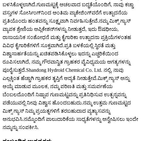
ಬಳಸಿಕೊಳ್ಳಲಾಗಿದೆ.ಗುಣಮಟ್ಟಕ್ಕೆ ಅಚಲವಾದ ಬದ್ಧತೆಯೊಂದಿಗೆ, ನಾವು ಕಚ್ಚಾ
ವಸ್ತುಗಳ ಸೋರ್ಸಿಂಗ್‌ನಿಂದ ಅಂತಿಮ ಪ್ಯಾಕೇಜಿಂಗ್‌ವರೆಗೆ ಉತ್ಪಾದನೆಯ
ಪ್ರತಿಯೊಂದು ಹಂತವನ್ನು ಸೂಕ್ಷ್ಮವಾಗಿ ನಿರ್ವಹಿಸುತ್ತೇವೆ.ನಮ್ಮ ಮಿಕ್ಸ್ ಗ್ಯಾಸ್
ವ್ಯಾಪಕ ಶ್ರೇಣಿಯ ಅಪ್ಲಿಕೇಶನ್‌ಗಳನ್ನು ನೀಡುತ್ತದೆ, ಇದು ಔಷಧೀಯ,
ರಾಸಾಯನಿಕ ಸಂಶೋಧನೆ ಮತ್ತು ಕೈಗಾರಿಕಾ ಉತ್ಪಾದನಾ ಪ್ರಕ್ರಿಯೆಗಳಂತಹ
ವಿವಿಧ ಕೈಗಾರಿಕೆಗಳಿಗೆ ಸೂಕ್ತವಾಗಿದೆ.ಪ್ರತಿ ಬಳಕೆಯಲ್ಲಿ ಸ್ಥಿರತೆ ಮತ್ತು
ವಿಶ್ವಾಸಾರ್ಹತೆಯನ್ನು ಖಚಿತಪಡಿಸಿಕೊಳ್ಳಲು ಇದನ್ನು ಎಚ್ಚರಿಕೆಯಿಂದ
ರೂಪಿಸಲಾಗಿದೆ, ನಮ್ಮ ಗೌರವಾನ್ವಿತ ಗ್ರಾಹಕರ ವೈವಿಧ್ಯಮಯ ಅಗತ್ಯಗಳನ್ನು
ಪೂರೈಸುತ್ತದೆ.Shandong Hydroid Chemical Co. Ltd. ನಲ್ಲಿ, ನಾವು
ಎಲ್ಲಕ್ಕಿಂತ ಹೆಚ್ಚಾಗಿ ಗ್ರಾಹಕರ ತೃಪ್ತಿಗೆ ಆದ್ಯತೆ ನೀಡುತ್ತೇವೆ.ಮಿಕ್ಸ್ ಗ್ಯಾಸ್ ಅನ್ನು
ಆಯ್ಕೆ ಮಾಡುವ ಮೂಲಕ, ನಮ್ಮ ಪರಿಣತಿ ಮತ್ತು ಸಮರ್ಪಣೆಯ
ಬೆಂಬಲದೊಂದಿಗೆ ನಿಷ್ಪಾಪ ಗುಣಮಟ್ಟವನ್ನು ಪ್ರತಿನಿಧಿಸುವ ಉತ್ಪನ್ನವನ್ನು
ಪಡೆಯುವಲ್ಲಿ ನೀವು ವಿಶ್ವಾಸ ಹೊಂದಬಹುದು.ನಮ್ಮ ಉತ್ತಮ ಗುಣಮಟ್ಟದ
ಮಿಕ್ಸ್ ಗ್ಯಾಸ್ ನಿಮ್ಮ ಪ್ರಯತ್ನಗಳಿಗೆ ತರಬಹುದಾದ ವ್ಯತ್ಯಾಸವನ್ನು
ಅನುಭವಿಸಿ.ನಮ್ಮೊಂದಿಗೆ ಪಾಲುದಾರಿಕೆಯ ಸಾಧ್ಯತೆಗಳನ್ನು ಅನ್ವೇಷಿಸಲು ಇಂದೇ
ನಮ್ಮನ್ನು ಸಂಪರ್ಕಿಸಿ.