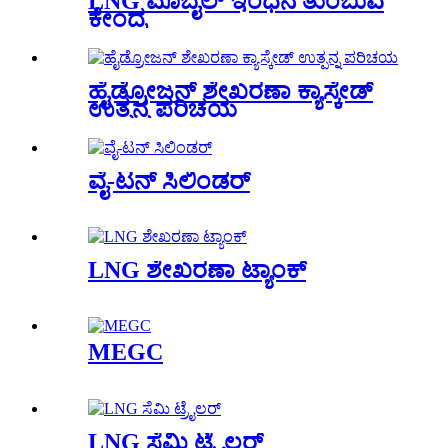
LNG ಮೊಬೈಲ್ ಇಂಧನ ತುಂಬುವ
ಕೇಂದ್ರ
ಹೈಡ್ರೋಜನ್ ಶೇಖರಣಾ ಕ್ಯಾಸ್ಕೇಡ್
ಉತ್ಪನ್ನ ಪರಿಚಯ
ವೈ-ಟನ್ ಸಿಲಿಂಡರ್
LNG ಶೇಖರಣಾ ಟ್ಯಾಂಕ್
MEGC
LNG ಸೆಮಿ ಟ್ರೈಲರ್