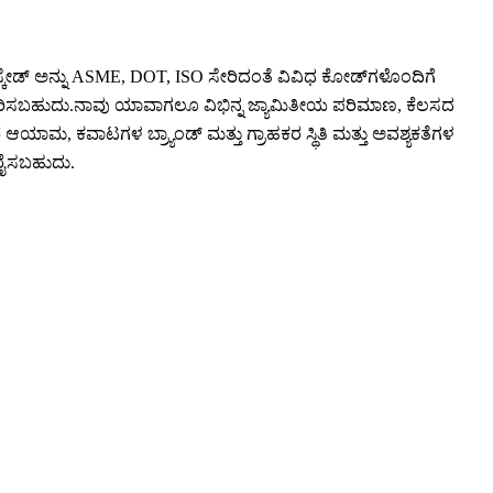
ಯಾಸ್ಕೇಡ್ ಅನ್ನು ASME, DOT, ISO ಸೇರಿದಂತೆ ವಿವಿಧ ಕೋಡ್‌ಗಳೊಂದಿಗೆ
ರಿಸಬಹುದು.ನಾವು ಯಾವಾಗಲೂ ವಿಭಿನ್ನ ಜ್ಯಾಮಿತೀಯ ಪರಿಮಾಣ, ಕೆಲಸದ
ೆ ಆಯಾಮ, ಕವಾಟಗಳ ಬ್ರ್ಯಾಂಡ್ ಮತ್ತು ಗ್ರಾಹಕರ ಸ್ಥಿತಿ ಮತ್ತು ಅವಶ್ಯಕತೆಗಳ
ೂರೈಸಬಹುದು.