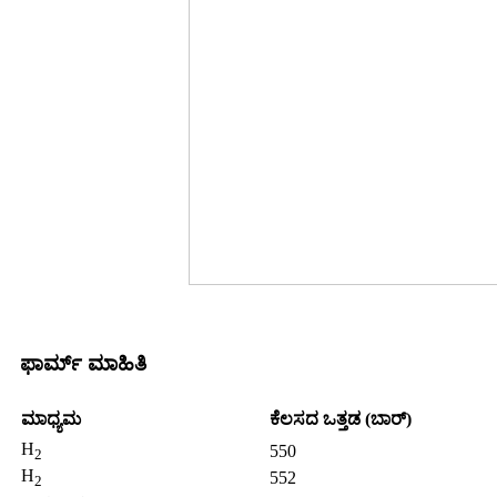
ಫಾರ್ಮ್ ಮಾಹಿತಿ
ಮಾಧ್ಯಮ
ಕೆಲಸದ ಒತ್ತಡ (ಬಾರ್)
H
550
2
H
552
2