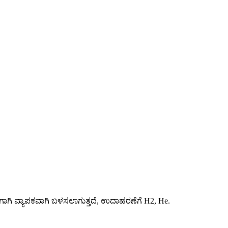
ರಣೆಗಾಗಿ ವ್ಯಾಪಕವಾಗಿ ಬಳಸಲಾಗುತ್ತದೆ, ಉದಾಹರಣೆಗೆ H2, He.