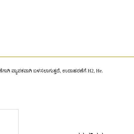
ಖರಣೆಗಾಗಿ ವ್ಯಾಪಕವಾಗಿ ಬಳಸಲಾಗುತ್ತದೆ, ಉದಾಹರಣೆಗೆ H2, He.