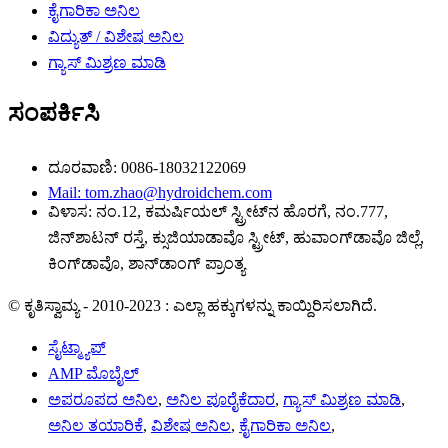
ಕೈಗಾರಿಕಾ ಅನಿಲ
ವಿದ್ಯುತ್ / ವಿಶೇಷ ಅನಿಲ
ಗ್ಯಾಸ್ ಮಿಶ್ರಣ ಮಾಡಿ
ಸಂಪರ್ಕಿಸಿ
ದೂರವಾಣಿ: 0086-18032122069
Mail: tom.zhao@hydroidchem.com
ವಿಳಾಸ: ನಂ.12, ಕಮರ್ಷಿಯಲ್ ಸ್ಟ್ರೀಟ್‌ನ ಹೊರಗೆ, ನಂ.777,
ಜಿನ್‌ಶಾಟನ್ ರಸ್ತೆ, ಕ್ಸುಜಿಯಾಡಾವೊ ಸ್ಟ್ರೀಟ್, ಹುವಾಂಗ್‌ಡಾವೊ ಜಿಲ್ಲೆ,
ಕಿಂಗ್‌ಡಾವೊ, ಶಾನ್‌ಡಾಂಗ್ ಪ್ರಾಂತ್ಯ
© ಕೃತಿಸ್ವಾಮ್ಯ - 2010-2023 : ಎಲ್ಲಾ ಹಕ್ಕುಗಳನ್ನು ಕಾಯ್ದಿರಿಸಲಾಗಿದೆ.
ಸೈಟ್ಮ್ಯಾಪ್
AMP ಮೊಬೈಲ್
ಅಪರೂಪದ ಅನಿಲ
,
ಅನಿಲ ಪೂರೈಕೆದಾರ
,
ಗ್ಯಾಸ್ ಮಿಶ್ರಣ ಮಾಡಿ
,
ಅನಿಲ ತಯಾರಿಕೆ
,
ವಿಶೇಷ ಅನಿಲ
,
ಕೈಗಾರಿಕಾ ಅನಿಲ
,