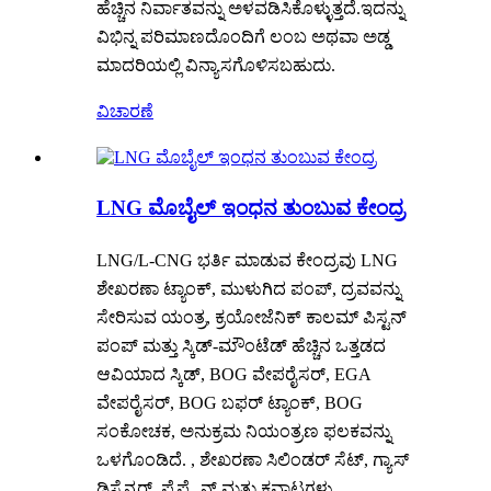
ಹೆಚ್ಚಿನ ನಿರ್ವಾತವನ್ನು ಅಳವಡಿಸಿಕೊಳ್ಳುತ್ತದೆ.ಇದನ್ನು
ವಿಭಿನ್ನ ಪರಿಮಾಣದೊಂದಿಗೆ ಲಂಬ ಅಥವಾ ಅಡ್ಡ
ಮಾದರಿಯಲ್ಲಿ ವಿನ್ಯಾಸಗೊಳಿಸಬಹುದು.
ವಿಚಾರಣೆ
LNG ಮೊಬೈಲ್ ಇಂಧನ ತುಂಬುವ ಕೇಂದ್ರ
LNG/L-CNG ಭರ್ತಿ ಮಾಡುವ ಕೇಂದ್ರವು LNG
ಶೇಖರಣಾ ಟ್ಯಾಂಕ್, ಮುಳುಗಿದ ಪಂಪ್, ದ್ರವವನ್ನು
ಸೇರಿಸುವ ಯಂತ್ರ, ಕ್ರಯೋಜೆನಿಕ್ ಕಾಲಮ್ ಪಿಸ್ಟನ್
ಪಂಪ್ ಮತ್ತು ಸ್ಕಿಡ್-ಮೌಂಟೆಡ್ ಹೆಚ್ಚಿನ ಒತ್ತಡದ
ಆವಿಯಾದ ಸ್ಕಿಡ್, BOG ವೇಪರೈಸರ್, EGA
ವೇಪರೈಸರ್, BOG ಬಫರ್ ಟ್ಯಾಂಕ್, BOG
ಸಂಕೋಚಕ, ಅನುಕ್ರಮ ನಿಯಂತ್ರಣ ಫಲಕವನ್ನು
ಒಳಗೊಂಡಿದೆ. , ಶೇಖರಣಾ ಸಿಲಿಂಡರ್ ಸೆಟ್, ಗ್ಯಾಸ್
ಡಿಸ್ಪೆನ್ಸರ್, ಪೈಪ್ಲೈನ್ ​​ಮತ್ತು ಕವಾಟಗಳು.