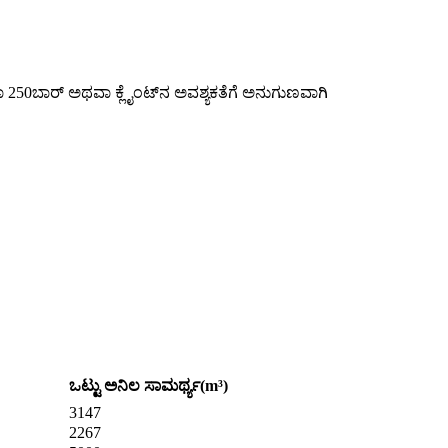
 250ಬಾರ್ ಅಥವಾ ಕ್ಲೈಂಟ್‌ನ ಅವಶ್ಯಕತೆಗೆ ಅನುಗುಣವಾಗಿ
ಒಟ್ಟು ಅನಿಲ ಸಾಮರ್ಥ್ಯ(m³)
3147
2267