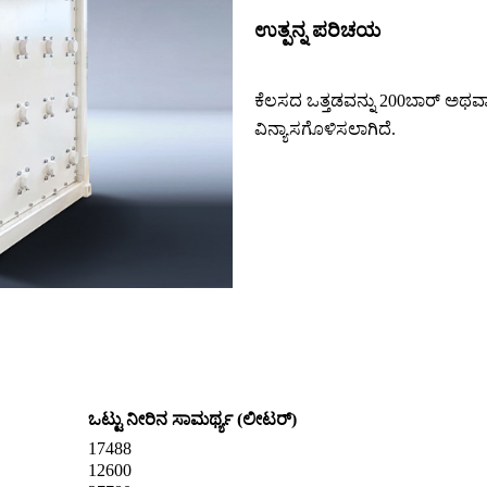
ಉತ್ಪನ್ನ ಪರಿಚಯ
ಕೆಲಸದ ಒತ್ತಡವನ್ನು 200ಬಾರ್ ಅಥವಾ
ವಿನ್ಯಾಸಗೊಳಿಸಲಾಗಿದೆ.
ಒಟ್ಟು ನೀರಿನ ಸಾಮರ್ಥ್ಯ (ಲೀಟರ್)
17488
12600