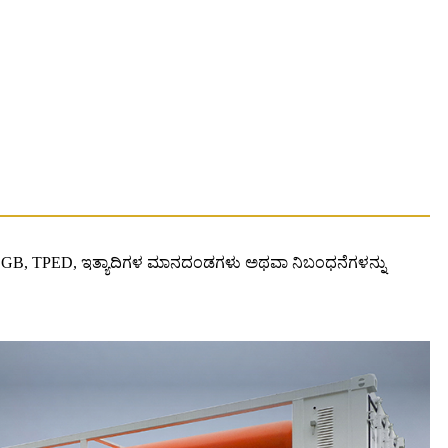
 ISO, GB, TPED, ಇತ್ಯಾದಿಗಳ ಮಾನದಂಡಗಳು ಅಥವಾ ನಿಬಂಧನೆಗಳನ್ನು