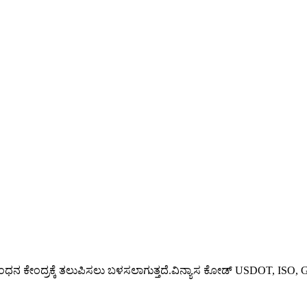
H2 ಇಂಧನ ಕೇಂದ್ರಕ್ಕೆ ತಲುಪಿಸಲು ಬಳಸಲಾಗುತ್ತದೆ.ವಿನ್ಯಾಸ ಕೋಡ್ USDOT, I