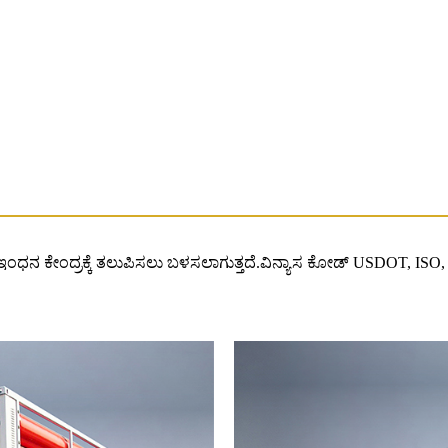
 H2 ಇಂಧನ ಕೇಂದ್ರಕ್ಕೆ ತಲುಪಿಸಲು ಬಳಸಲಾಗುತ್ತದೆ.ವಿನ್ಯಾಸ ಕೋಡ್ USDOT,