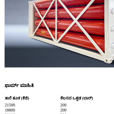
ಫಾರ್ಮ್ ಮಾಹಿತಿ
ತಾರೆ ತೂಕ (ಕೆಜಿ)
ಕೆಲಸದ ಒತ್ತಡ (ಬಾರ್)
21500
200
18800
200