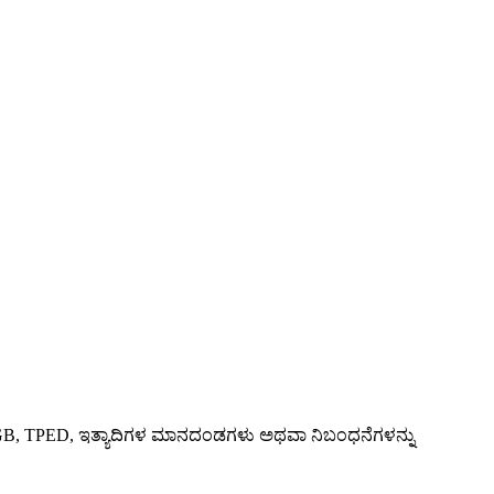
SO, GB, TPED, ಇತ್ಯಾದಿಗಳ ಮಾನದಂಡಗಳು ಅಥವಾ ನಿಬಂಧನೆಗಳನ್ನು