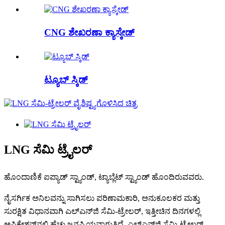
CNG ಶೇಖರಣಾ ಕ್ಯಾಸ್ಕೇಡ್
ಟ್ಯೂಬ್ ಸ್ಕಿಡ್
LNG ಸೆಮಿ ಟ್ರೈಲರ್
ಹೊಂದಾಣಿಕೆ ಐಪ್ಯಾಡ್ ಸ್ಟ್ಯಾಂಡ್, ಟ್ಯಾಬ್ಲೆಟ್ ಸ್ಟ್ಯಾಂಡ್ ಹೊಂದಿರುವವರು.
ನೈಸರ್ಗಿಕ ಅನಿಲವನ್ನು ಸಾಗಿಸಲು ಪರಿಣಾಮಕಾರಿ, ಅನುಕೂಲಕರ ಮತ್ತು
ಸುರಕ್ಷಿತ ವಿಧಾನವಾಗಿ ಎಲ್‌ಎನ್‌ಜಿ ಸೆಮಿ-ಟ್ರೇಲರ್, ಇತ್ತೀಚಿನ ದಿನಗಳಲ್ಲಿ
ಅಪ್ಲಿಕೇಶನ್‌ನಲ್ಲಿ ಹೆಚ್ಚು ಜನಪ್ರಿಯವಾಗುತ್ತಿದೆ, ಎಲ್‌ಎನ್‌ಜಿ ಸೆಮಿ-ಟ್ರೇಲರ್