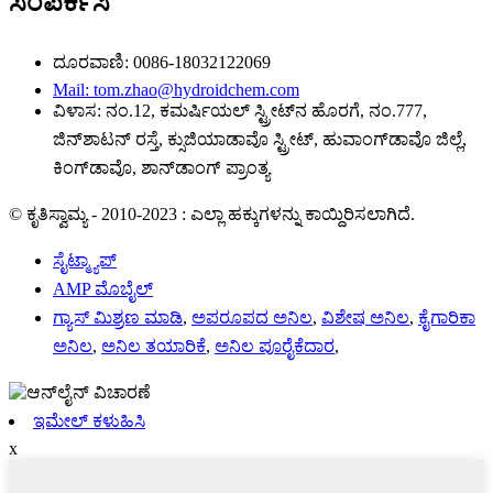
ಸಂಪರ್ಕಿಸಿ
ದೂರವಾಣಿ: 0086-18032122069
Mail: tom.zhao@hydroidchem.com
ವಿಳಾಸ: ನಂ.12, ಕಮರ್ಷಿಯಲ್ ಸ್ಟ್ರೀಟ್‌ನ ಹೊರಗೆ, ನಂ.777,
ಜಿನ್‌ಶಾಟನ್ ರಸ್ತೆ, ಕ್ಸುಜಿಯಾಡಾವೊ ಸ್ಟ್ರೀಟ್, ಹುವಾಂಗ್‌ಡಾವೊ ಜಿಲ್ಲೆ,
ಕಿಂಗ್‌ಡಾವೊ, ಶಾನ್‌ಡಾಂಗ್ ಪ್ರಾಂತ್ಯ
© ಕೃತಿಸ್ವಾಮ್ಯ - 2010-2023 : ಎಲ್ಲಾ ಹಕ್ಕುಗಳನ್ನು ಕಾಯ್ದಿರಿಸಲಾಗಿದೆ.
ಸೈಟ್ಮ್ಯಾಪ್
AMP ಮೊಬೈಲ್
ಗ್ಯಾಸ್ ಮಿಶ್ರಣ ಮಾಡಿ
,
ಅಪರೂಪದ ಅನಿಲ
,
ವಿಶೇಷ ಅನಿಲ
,
ಕೈಗಾರಿಕಾ
ಅನಿಲ
,
ಅನಿಲ ತಯಾರಿಕೆ
,
ಅನಿಲ ಪೂರೈಕೆದಾರ
,
ಇಮೇಲ್ ಕಳುಹಿಸಿ
x