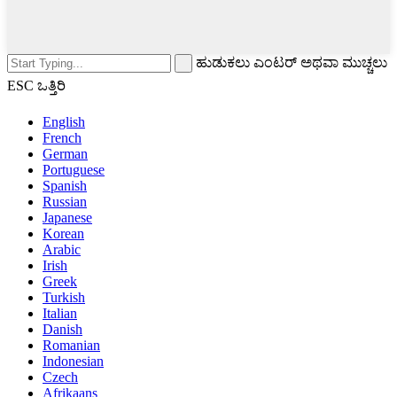
ಹುಡುಕಲು ಎಂಟರ್ ಅಥವಾ ಮುಚ್ಚಲು
ESC ಒತ್ತಿರಿ
English
French
German
Portuguese
Spanish
Russian
Japanese
Korean
Arabic
Irish
Greek
Turkish
Italian
Danish
Romanian
Indonesian
Czech
Afrikaans